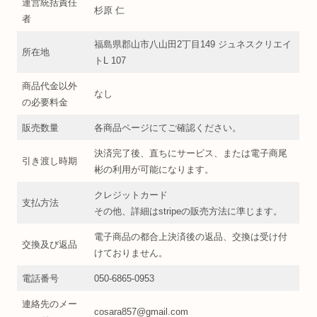
運営統括責任
杉原 仁
者
福島県郡山市八山田2丁目149 ジュネスクリエイ
所在地
トL 107
商品代金以外
なし
の必要料金
販売数量
各商品ページにてご確認ください。
決済完了後、直ちにサービス、または電子商尾
引き渡し時期
彬の利用が可能になります。
クレジットカード
支払方法
その他、詳細はstripeの販売方法に準じます。
電子商品の都合上決済後の返品、交換は受け付
交換及び返品
けておりません。
電話番号
050-6865-0953
連絡先のメー
cosara857@gmail.com